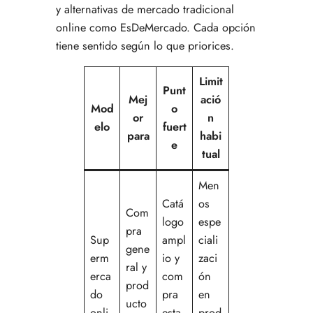
y alternativas de mercado tradicional
online como EsDeMercado. Cada opción
tiene sentido según lo que priorices.
Limit
Punt
Mej
ació
Mod
o
or
n
elo
fuert
para
habi
e
tual
Men
Catá
os
Com
logo
espe
pra
Sup
ampl
ciali
gene
erm
io y
zaci
ral y
erca
com
ón
prod
do
pra
en
ucto
onli
esta
prod