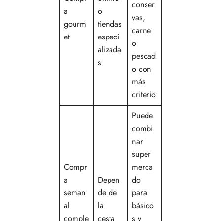
conser
a
o
vas,
gourm
tiendas
carne
et
especi
o
alizada
pescad
s
o con
más
criterio
Puede
combi
nar
super
Compr
merca
a
Depen
do
seman
de de
para
al
la
básico
comple
cesta
s y