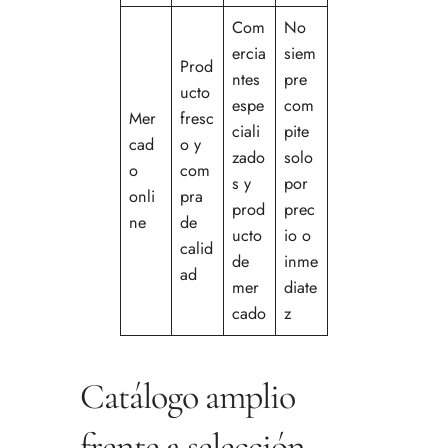
Com
No
ercia
siem
Prod
ntes
pre
ucto
espe
com
Mer
fresc
ciali
pite
cad
o y
zado
solo
o
com
s y
por
onli
pra
prod
prec
ne
de
ucto
io o
calid
de
inme
ad
mer
diate
cado
z
Catálogo amplio
frente a selección