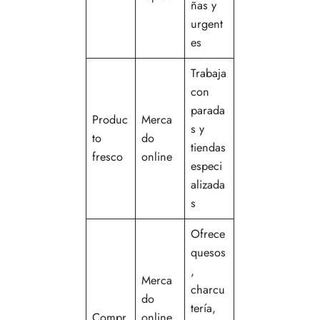
ñas y
urgent
es
Trabaja
con
parada
Produc
Merca
s y
to
do
tiendas
fresco
online
especi
alizada
s
Ofrece
quesos
,
Merca
charcu
do
tería,
Compr
online