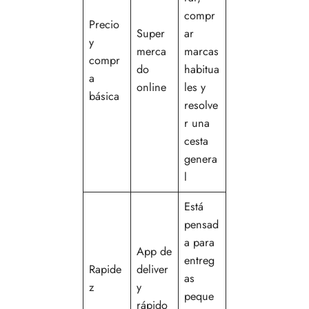
compr
Precio
Super
ar
y
merca
marcas
compr
do
habitua
a
online
les y
básica
resolve
r una
cesta
genera
l
Está
pensad
a para
App de
entreg
Rapide
deliver
as
z
y
peque
rápido