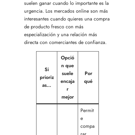
suelen ganar cuando lo importante es la
urgencia. Los mercados online son más
interesantes cuando quieres una compra
de producto fresco con más
especialización y una relación más
directa con comerciantes de confianza.
Opció
n que
Si
suele
Por
prioriz
encaja
qué
as…
r
mejor
Permit
e
compa
rar,