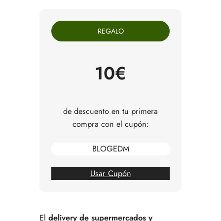
Qué opciones de delivery de comida y compra
existen en Barcelona
REGALO
Supermercado online vs mercado online:
diferencias reales
Principales opciones de grocery delivery en
Barcelona
10€
EsDeMercado como alternativa a los
supermercados online en Barcelona
Preguntas frecuentes sobre delivery de
supermercados y mercados online en Barcelona
de descuento en tu primera
compra con el cupón:
BLOGEDM
Usar Cupón
El
delivery de supermercados y