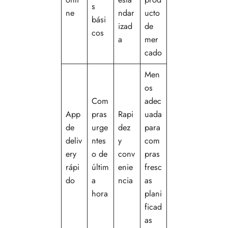
s
ne
ndar
ucto
bási
izad
de
cos
a
mer
cado
Men
os
Com
adec
App
pras
Rapi
uada
de
urge
dez
para
deliv
ntes
y
com
ery
o de
conv
pras
rápi
últim
enie
fresc
do
a
ncia
as
hora
plani
ficad
as