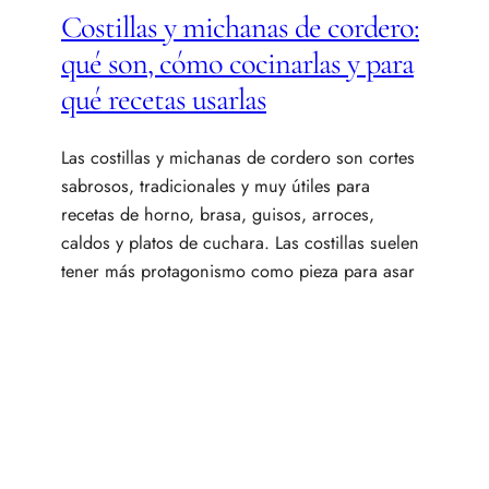
Costillas y michanas de cordero:
qué son, cómo cocinarlas y para
qué recetas usarlas
Las costillas y michanas de cordero son cortes
sabrosos, tradicionales y muy útiles para
recetas de horno, brasa, guisos, arroces,
caldos y platos de cuchara. Las costillas suelen
tener más protagonismo como pieza para asar
o cocinar a la plancha, mientras que las
michanas son cortes con hueso, carne y grasa
que aportan mucho sabor…
7 DE JULIO DE 2026