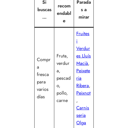
Si
Parada
recom
buscas
s a
endabl
…
mirar
e
Fruites
i
Verdur
Fruta,
es Lluís
Compr
verdur
Macià
,
a
a,
Peixete
fresca
pescad
ria
para
o,
Ribera
,
varios
pollo,
Peixnot
días
carne
,
Carnis
seria
Olga