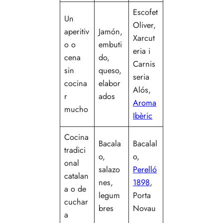
Escofet
Un
Oliver
,
aperitiv
Jamón,
Xarcut
o o
embuti
eria i
cena
do,
Carnis
sin
queso,
seria
cocina
elabor
Alós
,
r
ados
Aroma
mucho
Ibèric
Cocina
Bacala
Bacalal
tradici
o,
o
,
onal
salazo
Perelló
catalan
nes,
1898
,
a o de
legum
Porta
cuchar
bres
Novau
a