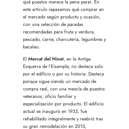
qué puestos merece la pena parar. En
del Ninot
este artículo repasamos qué comprar en
Preguntas frecuentes sobre qué comprar en el
Mercat del Ninot
el mercado según producto y ocasión,
Conclusión: qué comprar en el Mercat del Ninot
con una selección de paradas
para sacarle partido de verdad
recomendadas para fruta y verdura,
pescado, carne, charcutería, legumbres y
bacalao.
El
Mercat del Ninot
, en la Antiga
Esquerra de l’Eixample, no destaca solo
por el edificio o por su historia. Destaca
porque sigue siendo un mercado de
compra real, con una mezcla de puestos
veteranos, oficio familiar y
especialización por producto. El edificio
actual se inauguró en 1933, fue
rehabilitado integralmente y reabrió tras
su gran remodelación en 2015,