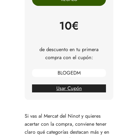
acertar a la primera
Fruta y verdura en el Mercat del Ninot: qué
comprar y por qué empezar por aquí
10€
Dónde comprar jamón, queso y embutido para
una comida fácil que quede bien
Legumbres cocidas en el Ninot: una compra
pequeña que da mucho juego
de descuento en tu primera
Bacalao y pesca salada: una de las compras con
compra con el cupón:
más identidad del mercado
Pescado y marisco: dónde comprar si quieres
BLOGEDM
que el mercado se note en el plato
Carnisseria Olga y la compra de carne con trato
de barrio
Usar Cupón
Un recorrido sensato por el Mercat del Ninot
según el tipo de compra
Una propuesta de compra completa para salir
del mercado con sentido
Si vas al Mercat del Ninot y quieres
Qué tiene el Ninot que no tienen otras compras
acertar con la compra, conviene tener
más rápidas
claro qué categorías destacan más y en
Cuándo compensa más comprar en el Mercat