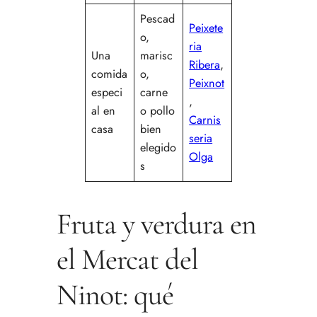
Pescad
Peixete
o,
ria
Una
marisc
Ribera
,
comida
o,
Peixnot
especi
carne
,
al en
o pollo
Carnis
casa
bien
seria
elegido
Olga
s
Fruta y verdura en
el Mercat del
Ninot: qué