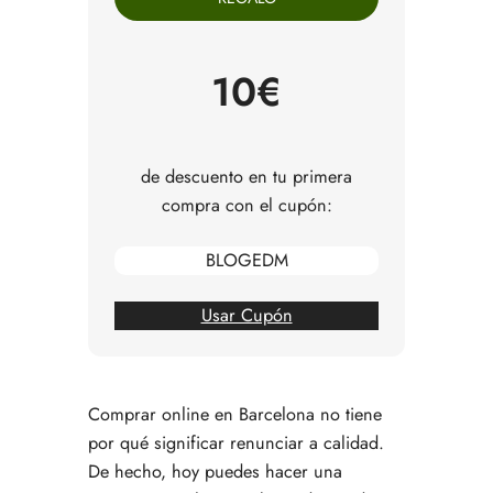
combinando tiendas
Base fresca: fruta, verdura y producto ecológico
Proteína principal: pescado, carne y producto
10€
clave
Producto diferencial: lácteos, pasta y
especialidades
Producto gourmet: cuando quieres subir el nivel
de descuento en tu primera
Soluciones prácticas: comer bien sin cocinar
compra con el cupón:
El papel del pan: base de muchas comidas
Ejemplo real de compra online completa
BLOGEDM
Cuándo compensa este tipo de compra
Conclusión: comprar mejor en Barcelona sin
moverte de casa
Usar Cupón
Preguntas frecuentes sobre tiendas de
proximidad y compra online en Barcelona
Comprar online en Barcelona no tiene
por qué significar renunciar a calidad.
De hecho, hoy puedes hacer una