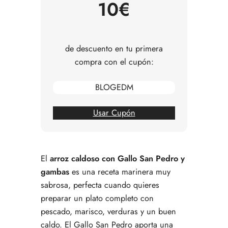
10€
Qué hacer si no tienes Gallo San Pedro
Consejos para que el arroz quede caldoso y no
seco
Errores comunes al preparar arroz caldoso de
de descuento en tu primera
pescado
compra con el cupón:
Preguntas frecuentes sobre arroz caldoso con
Gallo San Pedro
BLOGEDM
Usar Cupón
El
arroz caldoso con Gallo San Pedro y
gambas
es una receta marinera muy
sabrosa, perfecta cuando quieres
preparar un plato completo con
pescado, marisco, verduras y un buen
caldo. El Gallo San Pedro aporta una