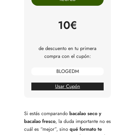
Qué cambia de verdad frente al bacalao fresco
Cómo funciona la salazón y por qué importa al
cocinar
10€
Qué es el desalado y por qué no conviene
hacerlo deprisa
Bacalao seco vs bacalao fresco en textura y
cocción
de descuento en tu primera
En qué recetas encaja mejor el bacalao seco
compra con el cupón:
En qué recetas encaja mejor el bacalao fresco
Precio relativo: cuál suele compensar más
BLOGEDM
Errores habituales al comprar bacalao
Entonces, ¿cuándo elegir cada uno?
Guía rápida de compra según la ocasión
Usar Cupón
Preguntas frecuentes sobre bacalao seco y
bacalao fresco
Si estás comparando
bacalao seco y
bacalao fresco
, la duda importante no es
cuál es “mejor”, sino
qué formato te