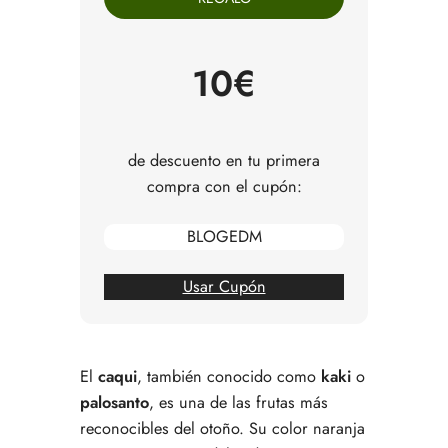
Variedades de caqui: firmes, blandos, dulces o
astringentes
Dónde se cultiva el caqui en España
10€
Qué sabor tiene el caqui
Propiedades nutricionales del caqui
Hoshigaki: la tradición japonesa del caqui seco
Cómo se elabora el hoshigaki
de descuento en tu primera
Cómo comer caqui en casa
compra con el cupón:
Errores comunes al comprar o comer caqui
Entonces, ¿por qué merece la pena comprar
BLOGEDM
caqui?
Preguntas frecuentes sobre el caqui
Usar Cupón
El
caqui
, también conocido como
kaki
o
palosanto
, es una de las frutas más
reconocibles del otoño. Su color naranja