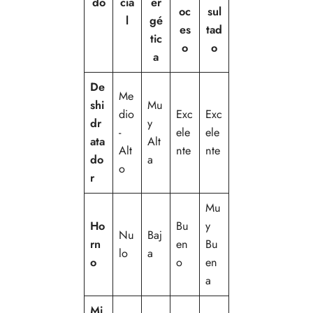
do
cia
er
oc
sul
l
gé
es
tad
tic
o
o
a
De
Me
shi
Mu
dio
Exc
Exc
dr
y
-
ele
ele
ata
Alt
Alt
nte
nte
do
a
o
r
Mu
Ho
Bu
y
Nu
Baj
rn
en
Bu
lo
a
o
o
en
a
Mi