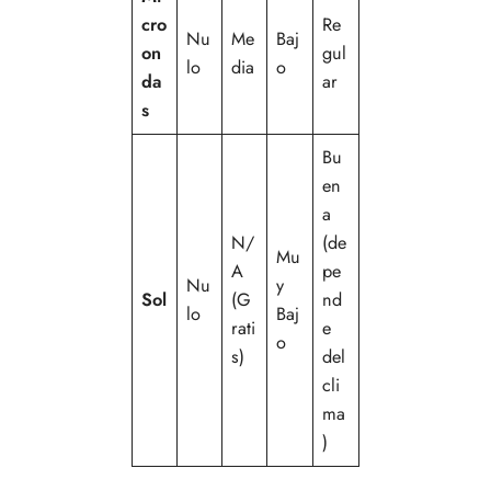
cro
Re
Nu
Me
Baj
on
gul
lo
dia
o
da
ar
s
Bu
en
a
N/
(de
Mu
A
pe
Nu
y
Sol
(G
nd
lo
Baj
rati
e
o
s)
del
cli
ma
)