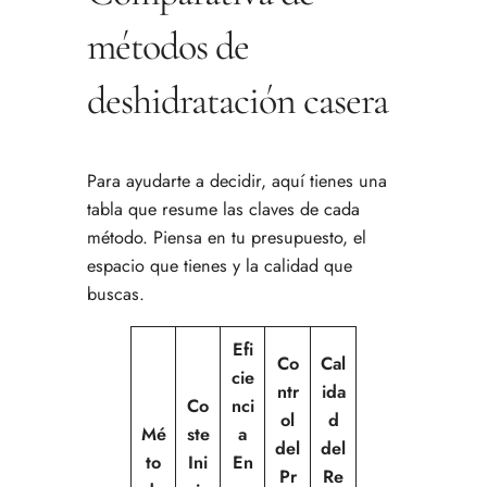
métodos de
deshidratación casera
Para ayudarte a decidir, aquí tienes una
tabla que resume las claves de cada
método. Piensa en tu presupuesto, el
espacio que tienes y la calidad que
buscas.
Efi
Co
Cal
cie
ntr
ida
Co
nci
ol
d
Mé
ste
a
del
del
to
Ini
En
Pr
Re