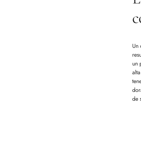
Manos a la obra: cómo
preparar el consomé de ternera
c
perfecto
¿Algo ha salido mal? Guía de
rescate para tu consomé
Resolvemos las dudas más
Un 
comunes al preparar consomé
res
un 
alt
ten
dor
de 