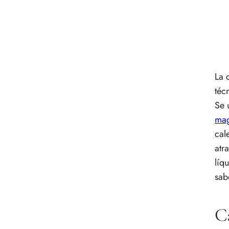
La 
téc
Se 
ma
cal
atr
líq
sab
Ca