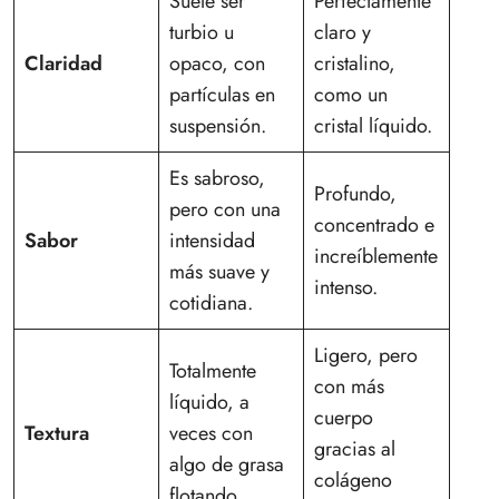
Suele ser
Perfectamente
turbio u
claro y
Claridad
opaco, con
cristalino,
partículas en
como un
suspensión.
cristal líquido.
Es sabroso,
Profundo,
pero con una
concentrado e
Sabor
intensidad
increíblemente
más suave y
intenso.
cotidiana.
Ligero, pero
Totalmente
con más
líquido, a
cuerpo
Textura
veces con
gracias al
algo de grasa
colágeno
flotando.