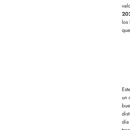
val
20
los
que
Est
un 
bue
dis
día
tra