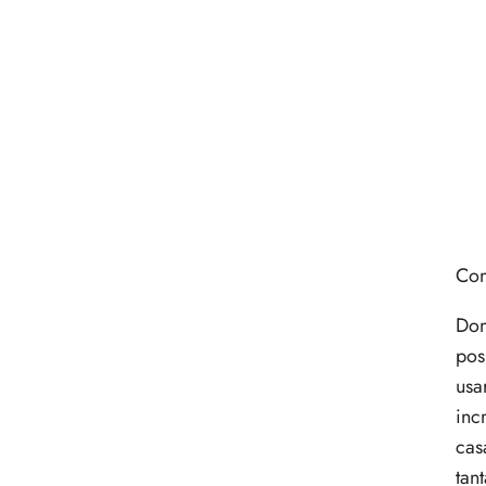
Com
Dom
pos
usa
inc
cas
tan