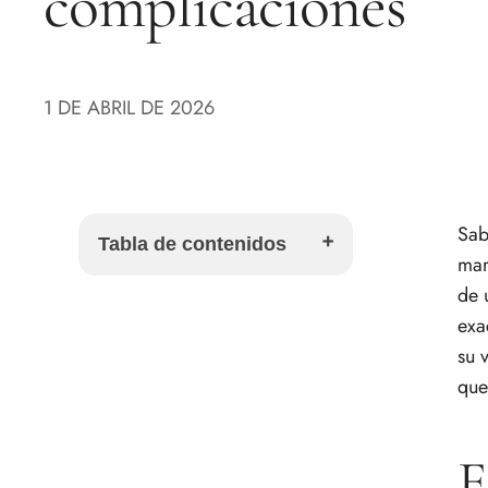
complicaciones
1 DE ABRIL DE 2026
Sa
Tabla de contenidos
mar
de 
El secreto de un consomé
exa
inolvidable
su 
El punto de partida: cómo
que
elegir los ingredientes para un
consomé de verdad
El método de clarificación
E
para un consomé cristalino