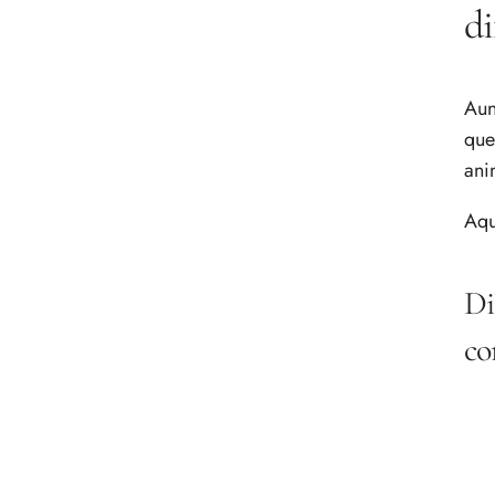
di
Aun
que
ani
Aqu
Di
co