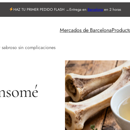
HAZ TU PRIMER PEDIDO FLASH →
Entrega en
Barcelona
en 2 horas
Mercados de Barcelona
Product
 sabroso sin complicaciones
onsomé