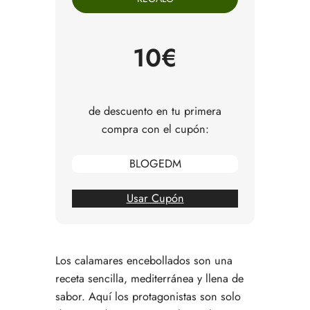
paso
Consejos para servir los calamares encebollados
Errores comunes al preparar calamares
10€
encebollados
Preguntas frecuentes
de descuento en tu primera
compra con el cupón:
BLOGEDM
Usar Cupón
Los calamares encebollados son una
receta sencilla, mediterránea y llena de
sabor. Aquí los protagonistas son solo