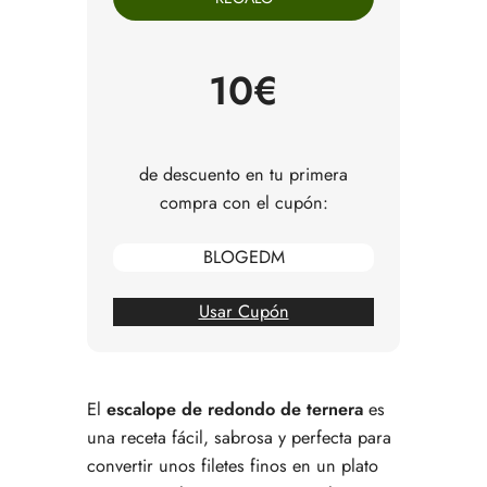
Cómo servir el escalope de redondo
Truco si no tienes cornflakes
Errores comunes al preparar escalopes
10€
Preguntas frecuentes sobre escalope de redondo
de ternera
de descuento en tu primera
compra con el cupón:
BLOGEDM
Usar Cupón
El
escalope de redondo de ternera
es
una receta fácil, sabrosa y perfecta para
convertir unos filetes finos en un plato