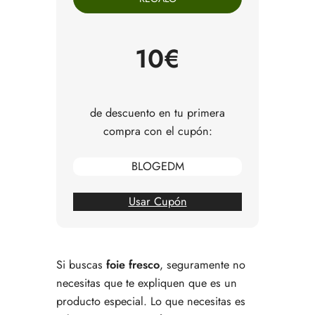
Cómo elegir un buen foie fresco
Qué formato te conviene según lo que quieras
cocinar
10€
Para cuántas personas va bien una pieza de foie
fresco
Cómo manipular el foie fresco sin estropearlo
Cómo cocinarlo sin que se funda demasiado
de descuento en tu primera
Qué acompañamientos le van mejor
compra con el cupón:
Errores comunes al comprar foie fresco
Entonces, ¿cuándo merece la pena comprar foie
BLOGEDM
fresco?
Preguntas frecuentes sobre foie fresco
Usar Cupón
Si buscas
foie fresco
, seguramente no
necesitas que te expliquen que es un
producto especial. Lo que necesitas es