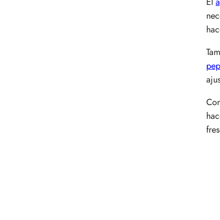
El
a
nec
hac
Tam
pep
aju
Con
hac
fre