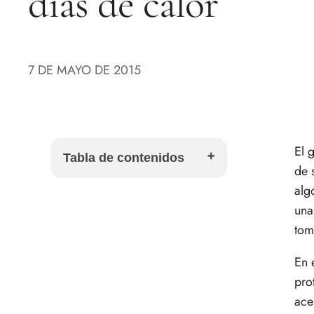
días de calor
7 DE MAYO DE 2015
El 
Tabla de contenidos
de 
alg
Por qué preparar gazpacho de
una
lechuga
tom
Ingredientes para preparar
gazpacho de lechuga
En 
Cómo hacer gazpacho de
pro
lechuga paso a paso
ace
Consejos para servir este