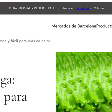
HAZ TU PRIMER PEDIDO FLASH →
Entrega en
Barcelona
en 2 horas
Mercados de Barcelona
Product
sca y fácil para días de calor
ga:
l para