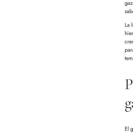
gaz
gazpacho
Errores comunes al preparar
sab
gazpacho de lechuga
La 
Preguntas frecuentes
hie
cre
par
tem
P
g
El 