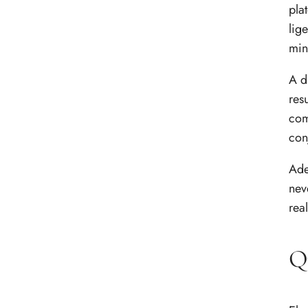
pla
lig
min
A d
res
com
con
Ade
nev
rea
Qu