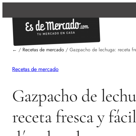
←
/
Recetas de mercado
/
Gazpacho de lechuga: receta fre
Recetas de mercado
Gazpacho de lechu
receta fresca y fáci