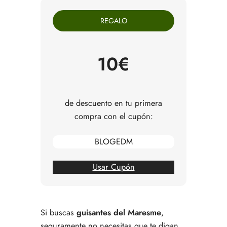
Maresme
REGALO
Cuándo suele ser la mejor temporada de los
guisantes del Maresme
Cuándo merece la pena comprarlos
Qué mirar al comprar los guisantes del Maresme
10€
Cómo cocinar los guisantes del Maresme sin
estropearlos
Errores comunes al comprarlos o cocinarlos
Entonces, ¿cómo aprovechar mejor los
de descuento en tu primera
guisantes del Maresme?
compra con el cupón:
Preguntas frecuentes sobre guisantes del
Maresme
BLOGEDM
Usar Cupón
Si buscas
guisantes del Maresme
,
seguramente no necesitas que te digan