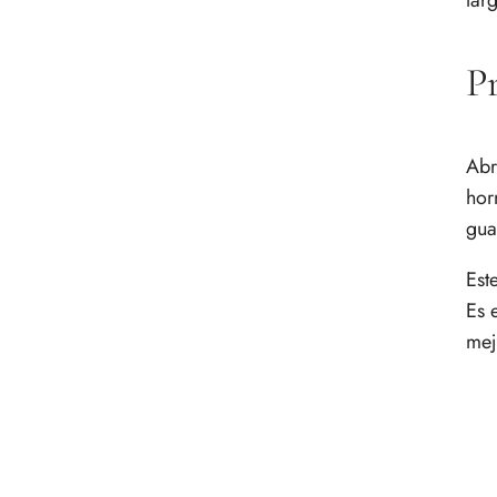
lar
Pr
Abr
hor
gua
Est
Es 
mej