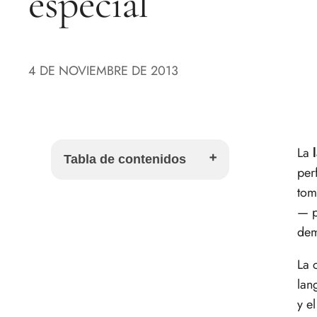
especial
4 DE NOVIEMBRE DE 2013
La
Tabla de contenidos
per
tom
Ingredientes para 4 personas
— p
Cómo preparar langosta al
dem
horno paso a paso
Cómo saber si la langosta está
La 
en su punto
lan
Por qué esta receta funciona
y e
tan bien