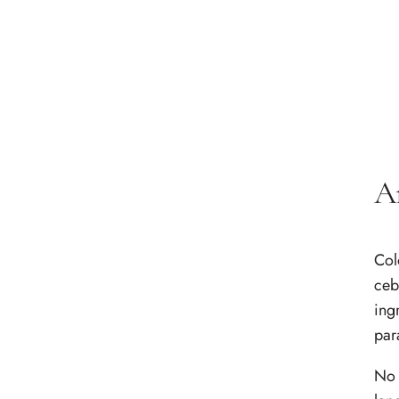
Añ
Col
ceb
ing
par
No 