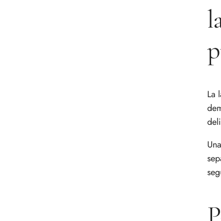
l
p
La 
dem
del
Una
sep
seg
P