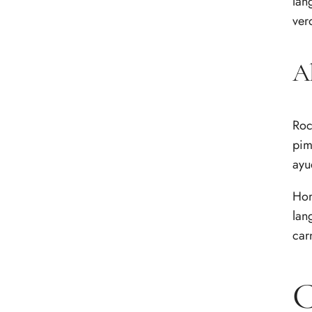
lan
ver
Al
Roc
pim
ayu
Hor
lan
car
C