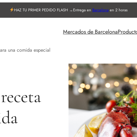
HAZ TU PRIMER PEDIDO FLASH →
Entrega en
Barcelona
en 2 horas
Mercados de Barcelona
Product
 para una comida especial
 receta
ida