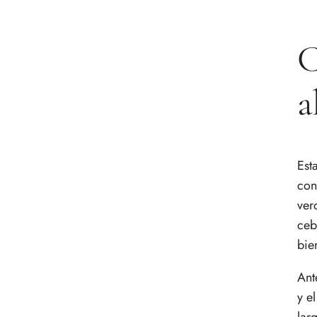
C
a
Est
con
ver
ceb
bie
Ant
y e