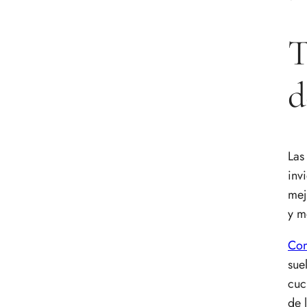
T
d
Las
inv
mej
y m
Com
sue
cuc
de 