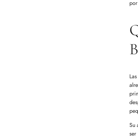
por
Por qué se habla de
“antibiótico natural”
Cómo cocinar coles de
Q
Bruselas sin que queden
amargas
Con qué ingredientes
B
combinan mejor
Cómo elegir coles de Bruselas
al comprar
Cómo conservarlas en casa
Las
Entonces, ¿por qué merece la
alr
pena comer coles de Bruselas?
pri
Preguntas frecuentes sobre
des
coles de Bruselas
peq
Su 
ser