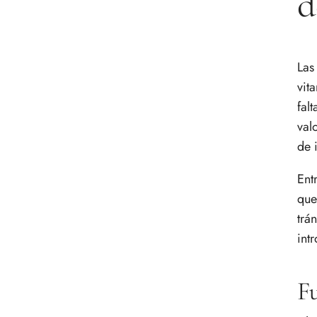
d
Las
vit
fal
val
de 
Ent
que
trá
int
Fu