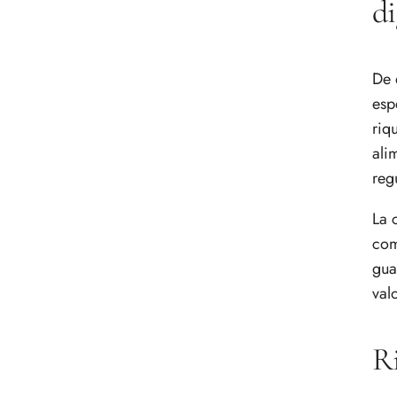
di
De 
esp
riq
ali
reg
La 
com
gua
val
Ri