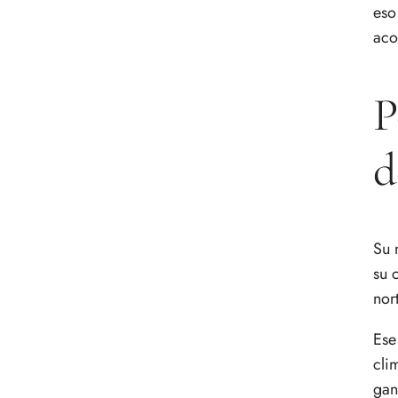
eso
aco
P
d
Su 
su 
nor
Ese
cli
gan