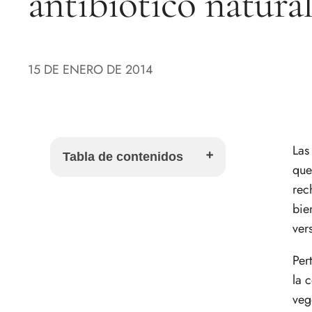
antibiótico natura
15 DE ENERO DE 2014
La
Tabla de contenidos
que
rec
Qué son las coles de Bruselas
bie
Por qué se llaman coles de
ver
Bruselas
Temporada de las coles de
Per
Bruselas
la 
Beneficios de las coles de
veg
Bruselas