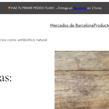
HAZ TU PRIMER PEDIDO FLASH →
Entrega en
Barcelona
en 2 horas
Mercados de Barcelona
Product
cios como antibiótico natural
as: