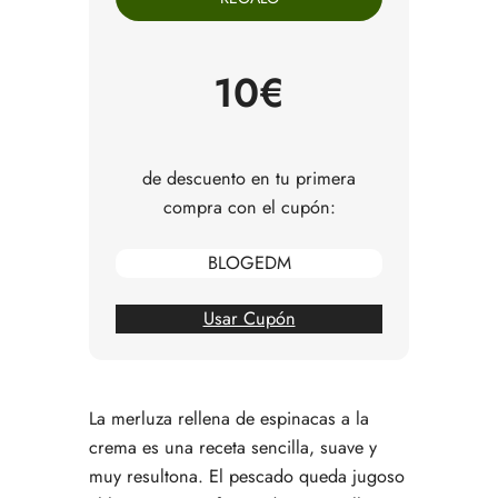
Cómo hacer merluza rellena de espinacas a la
crema paso a paso
Consejos para servir esta merluza al horno
10€
Errores comunes al preparar merluza rellena de
espinacas
Preguntas frecuentes
de descuento en tu primera
compra con el cupón:
BLOGEDM
Usar Cupón
La merluza rellena de espinacas a la
crema es una receta sencilla, suave y
muy resultona. El pescado queda jugoso