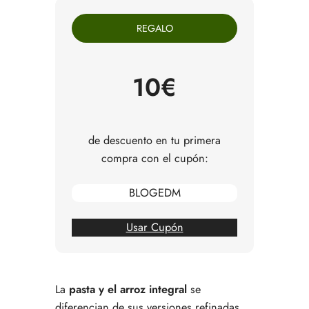
integrales
REGALO
Diferencias entre arroz integral y arroz blanco
Diferencias entre pasta integral y pasta refinada
Por qué los integrales son más nutritivos
Energía más estable para el día a día
10€
Cómo cocinar arroz integral para que quede
bien
Cómo usar pasta integral sin que resulte pesada
Por qué elegir integrales también puede ser una
de descuento en tu primera
decisión de compra consciente
compra con el cupón:
Cómo incorporarlos a la compra semanal
Errores comunes al pasarse a pasta y arroz
BLOGEDM
integral
Entonces, ¿merece la pena elegir pasta y arroz
integral?
Usar Cupón
Preguntas frecuentes sobre pasta y arroz integral
La
pasta y el arroz integral
se
diferencian de sus versiones refinadas