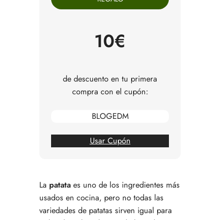
Patatas para guisar: que espesen sin
desaparecer
Patatas para asar: interior cremoso y exterior
10€
dorado
Patatas para puré: mejor harinosas y fáciles de
romper
Patatas nuevas, patatas viejas y patatas de
de descuento en tu primera
conservación
compra con el cupón:
Variedades de patata y cómo usarlas
Cómo elegir patatas al comprar
BLOGEDM
Cómo conservar las patatas en casa
Errores comunes al cocinar patatas
Entonces, ¿qué variedad de patata necesitas
Usar Cupón
según tu receta?
Preguntas frecuentes sobre variedades de
patatas
La
patata
es uno de los ingredientes más
usados en cocina, pero no todas las
variedades de patatas sirven igual para