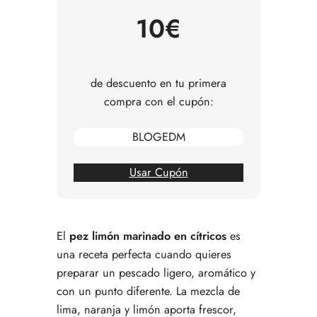
Cómo servirlo como aperitivo
10€
Consejos para comprar el pescado
Errores comunes al preparar pez limón
marinado
Preguntas frecuentes sobre pez limón marinado
de descuento en tu primera
en cítricos
compra con el cupón:
BLOGEDM
Usar Cupón
El
pez limón marinado en cítricos
es
una receta perfecta cuando quieres
preparar un pescado ligero, aromático y
con un punto diferente. La mezcla de
lima, naranja y limón aporta frescor,