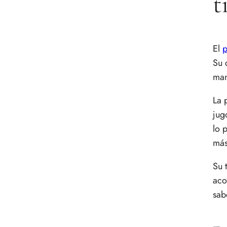
t
El
p
Su 
man
La 
jug
lo 
más
Su 
aco
sab