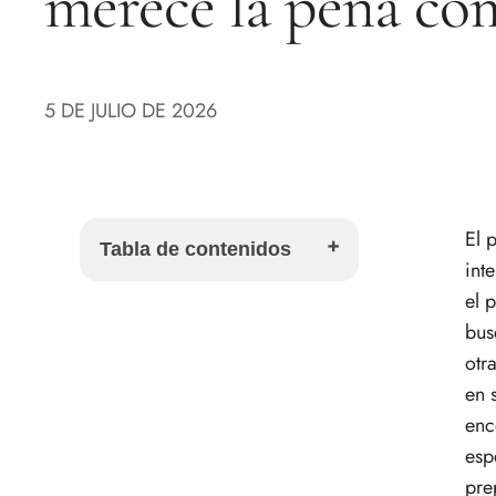
merece la pena co
5 DE JULIO DE 2026
El 
Tabla de contenidos
int
el 
Qué es el pichón de Bresse
bus
Qué sabor y textura tiene el
otr
pichón de Bresse
en 
Cuándo merece la pena
comprar pichón de Bresse
enc
Cómo cocinar pichón de
esp
Bresse sin estropearlo
pre