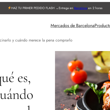
HAZ TU PRIMER PEDIDO FLASH →
Entrega en
Barcelona
en 2 horas
Mercados de Barcelona
Product
cinarlo y cuándo merece la pena comprarlo
ué es,
cuándo