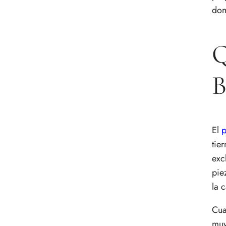
Con qué acompañar el pichón
dom
de Bresse
Consejos de compra para
elegir pichón de Bresse
Q
Errores comunes al cocinar
pichón de Bresse
B
Preguntas frecuentes
El
p
tie
exc
pie
la 
Cua
muy