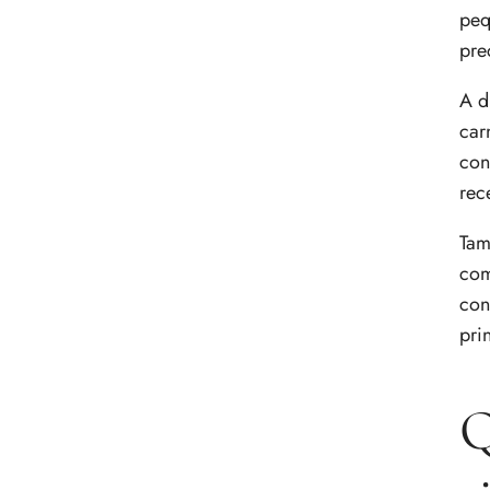
peq
pre
A d
car
con
rec
Tam
com
con
pri
Q