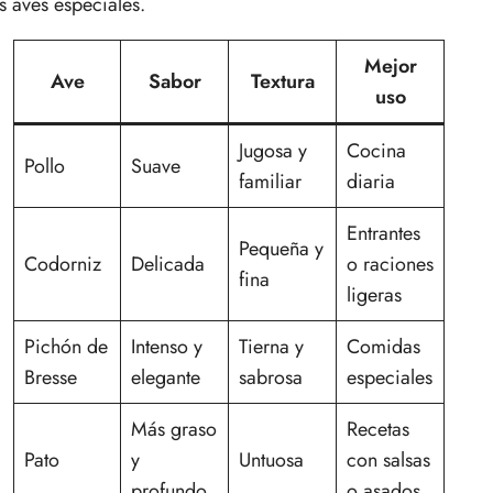
as aves especiales.
Mejor
Ave
Sabor
Textura
uso
Jugosa y
Cocina
Pollo
Suave
familiar
diaria
Entrantes
Pequeña y
Codorniz
Delicada
o raciones
fina
ligeras
Pichón de
Intenso y
Tierna y
Comidas
Bresse
elegante
sabrosa
especiales
Más graso
Recetas
Pato
y
Untuosa
con salsas
profundo
o asados