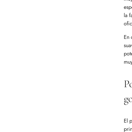
esp
la 
ofi
En 
sua
pot
muy
Po
g
El 
pri