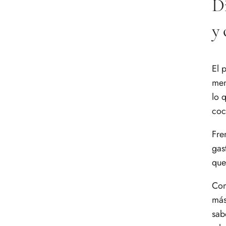
Di
y 
El 
men
lo 
coc
Fre
gas
que
Co
más
sab