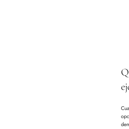
Qu
ej
Cua
opc
dem