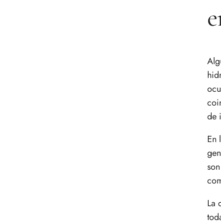
e
Alg
hid
ocu
coi
de 
En 
gen
son
com
La 
tod