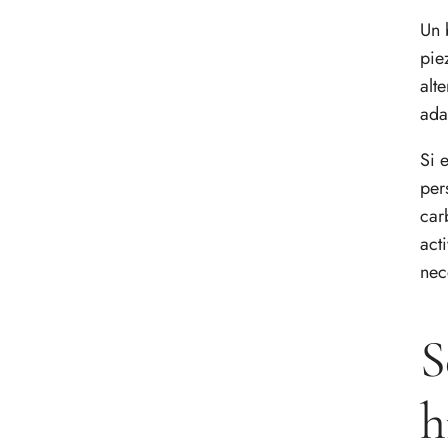
Un 
pie
alt
ada
Si 
per
car
act
nec
S
h