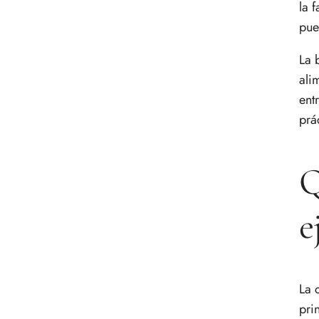
la 
Errores comunes en la
alimentación deportiva
pue
Preguntas frecuentes
La 
ali
ent
prá
Q
e
La 
pri