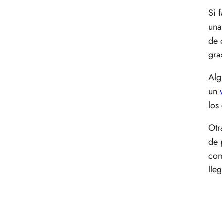
Si 
una
de 
gra
Alg
un
los
Otr
de 
com
lle