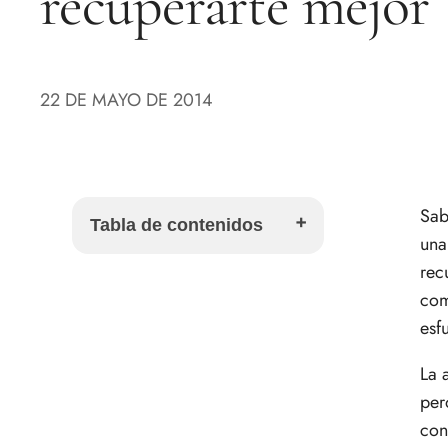
recuperarte mejor
22 DE MAYO DE 2014
Sab
Tabla de contenidos
una
rec
Qué comer antes del ejercicio
com
Sensibilidad a los hidratos
esf
antes de entrenar
Qué comer después del
La 
ejercicio
per
Hidratación antes, durante y
con
después del ejercicio