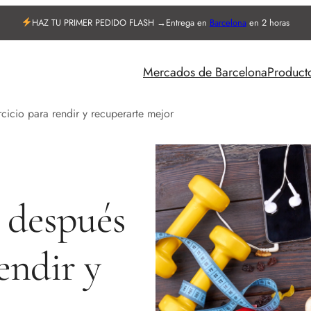
HAZ TU PRIMER PEDIDO FLASH →
Entrega en
Barcelona
en 2 horas
Mercados de Barcelona
Product
cicio para rendir y recuperarte mejor
 después
rendir y