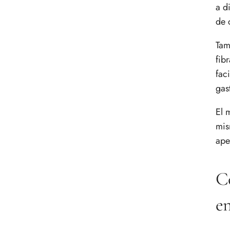
a d
de 
Tam
fib
fac
gas
El 
mis
ape
Co
e