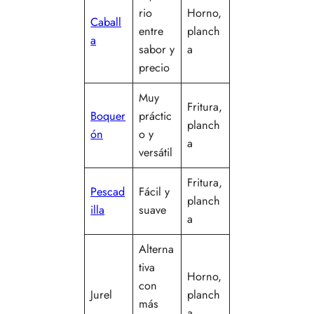
rio
Horno,
Caball
entre
planch
a
sabor y
a
precio
Muy
Fritura,
Boquer
práctic
planch
ón
o y
a
versátil
Fritura,
Pescad
Fácil y
planch
illa
suave
a
Alterna
tiva
Horno,
con
Jurel
planch
más
a