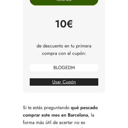
Caballa: una de las compras más inteligentes del
momento
Jurel: menos habitual, pero muy útil
10€
Sardina: sabor directo y cocina sencilla
Pescadilla o lluçet: el blanco que siempre encaja
Pulpo: cuando quieres una comida más especial
Cómo decidir rápido en la pescadería
de descuento en tu primera
Selección corta para acertar este mes
compra con el cupón:
Cómo comprar con más criterio sin saber
mucho de pescado
BLOGEDM
Preguntas frecuentes sobre qué pescado
comprar este mes en Barcelona
Usar Cupón
Si te estás preguntando
qué pescado
comprar este mes en Barcelona
, la
forma más útil de acertar no es