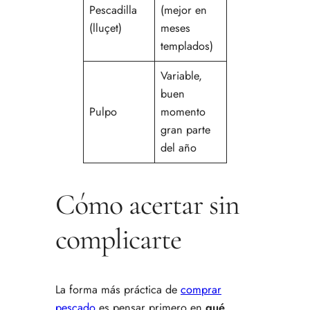
Pescadilla
(mejor en
(lluçet)
meses
templados)
Variable,
buen
Pulpo
momento
gran parte
del año
Cómo acertar sin
complicarte
La forma más práctica de
comprar
pescado
es pensar primero en
qué