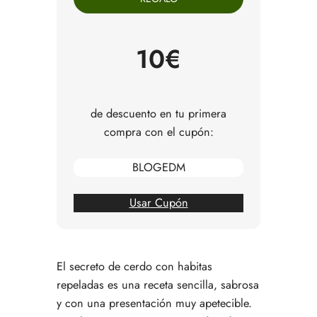
Cómo hacer secreto de cerdo con habitas
repeladas paso a paso
Consejos para comprar y preparar esta receta
10€
Variaciones sencillas con verduras de temporada
Errores comunes al preparar secreto de cerdo
con habitas repeladas
Preguntas frecuentes
de descuento en tu primera
compra con el cupón:
BLOGEDM
Usar Cupón
El secreto de cerdo con habitas
repeladas es una receta sencilla, sabrosa
y con una presentación muy apetecible.