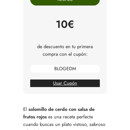
frutos rojos
Cómo servir el solomillo de cerdo
Por qué los frutos rojos combinan tan bien con
10€
el cerdo
Qué guarniciones van mejor con esta receta
Consejos para que el solomillo quede jugoso
Errores comunes al preparar solomillo con salsa
de descuento en tu primera
de frutos rojos
compra con el cupón:
Preguntas frecuentes sobre solomillo de cerdo
con salsa de frutos rojos
BLOGEDM
Usar Cupón
El
solomillo de cerdo con salsa de
frutos rojos
es una receta perfecta
cuando buscas un plato vistoso, sabroso