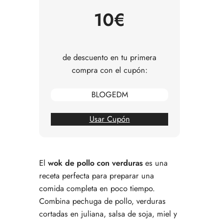
Variaciones de la receta
10€
Consejos para comprar los ingredientes
Errores comunes al preparar wok de pollo
Preguntas frecuentes sobre wok de pollo con
verduras
de descuento en tu primera
compra con el cupón:
BLOGEDM
Usar Cupón
El
wok de pollo con verduras
es una
receta perfecta para preparar una
comida completa en poco tiempo.
Combina pechuga de pollo, verduras
cortadas en juliana, salsa de soja, miel y