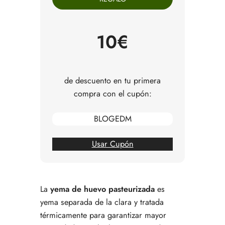
¿Cómo se pasteuriza la yema del huevo?
¿Es seguro consumir yemas de huevo
pasteurizadas?
10€
¿Dónde comprar yema de huevo pasteurizada?
Cuándo compensa comprar yema de huevo
pasteurizada
Cuándo no necesitas yema pasteurizada
de descuento en tu primera
Cómo elegir una buena yema de huevo
compra con el cupón:
pasteurizada
Cómo usar la yema de huevo pasteurizada en
BLOGEDM
cocina dulce y salada
Seguridad alimentaria básica que conviene no
pasar por alto
Usar Cupón
Entonces, ¿merece la pena?
Preguntas frecuentes sobre la yema pasteurizada
La
yema de huevo pasteurizada
es
yema separada de la clara y tratada
térmicamente para garantizar mayor