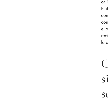
cal
Pla
con
con
el 
rec
lo 
C
s
s