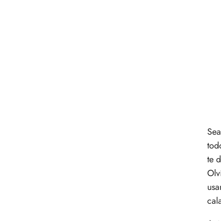
Sea
tod
te 
Olv
usa
cal