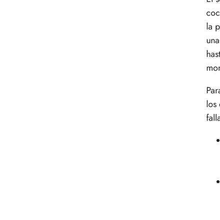
coc
la 
una
has
mom
Par
los
fall