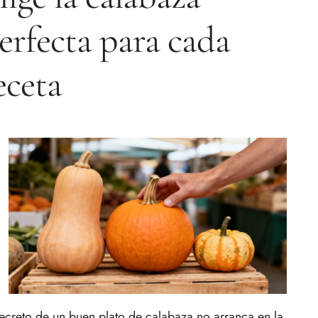
erfecta para cada
eceta
secreto de un buen plato de calabaza no arranca en la