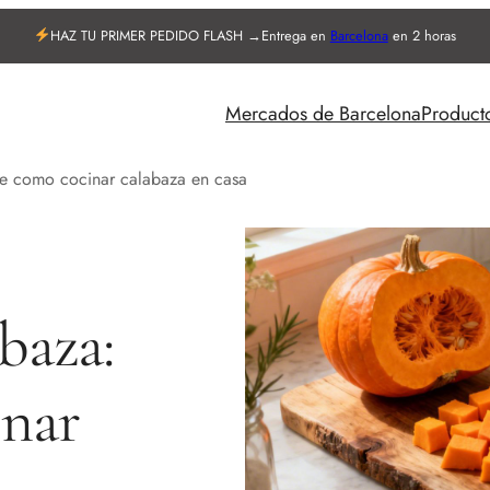
HAZ TU PRIMER PEDIDO FLASH →
Entrega en
Barcelona
en 2 horas
Mercados de Barcelona
Product
e como cocinar calabaza en casa
baza:
inar