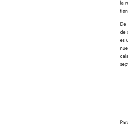
la 
tie
De 
de 
es 
nue
cal
sep
Par