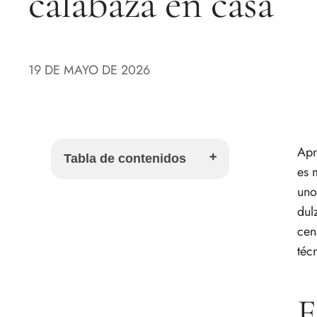
calabaza en casa
19 DE MAYO DE 2026
Apr
Tabla de contenidos
es 
uno
Elige la calabaza perfecta para
dul
cada receta
cen
Cómo cortar la calabaza sin
téc
esfuerzo y con total seguridad
Domina la cocción de la
calabaza y sácale todo el
E
partido