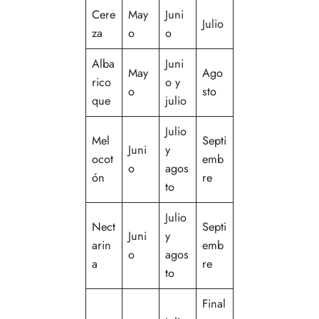
Cere
May
Juni
Julio
za
o
o
Alba
Juni
May
Ago
rico
o y
o
sto
que
julio
Julio
Mel
Septi
Juni
y
ocot
emb
o
agos
ón
re
to
Julio
Nect
Septi
Juni
y
arin
emb
o
agos
a
re
to
Final