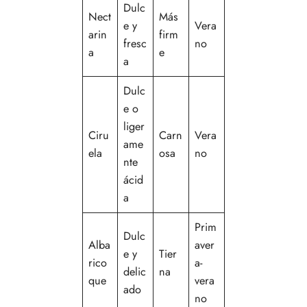
Dulc
Nect
Más
e y
Vera
arin
firm
fresc
no
a
e
a
Dulc
e o
liger
Ciru
Carn
Vera
ame
ela
osa
no
nte
ácid
a
Prim
Dulc
Alba
aver
e y
Tier
rico
a-
delic
na
que
vera
ado
no