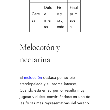
Dulc
Firm
Final
Cere
e
e y
prim
za
inten
cruji
aver
sa
ente
a
Melocotón y
nectarina
El
melocotón
destaca por su piel
aterciopelada y su aroma intenso.
Cuando está en su punto, resulta muy
jugoso y dulce, convirtiéndose en una de
las frutas más representativas del verano.