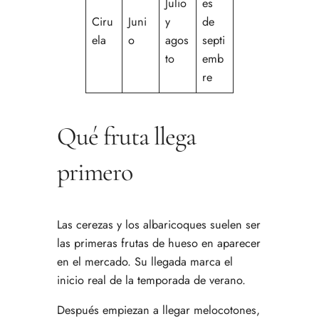
Julio
es
Ciru
Juni
y
de
ela
o
agos
septi
to
emb
re
Qué fruta llega
primero
Las cerezas y los albaricoques suelen ser
las primeras frutas de hueso en aparecer
en el mercado. Su llegada marca el
inicio real de la temporada de verano.
Después empiezan a llegar melocotones,