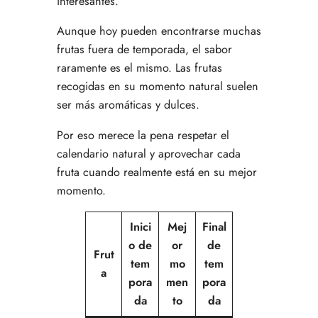
interesantes.
Aunque hoy pueden encontrarse muchas
frutas fuera de temporada, el sabor
raramente es el mismo. Las frutas
recogidas en su momento natural suelen
ser más aromáticas y dulces.
Por eso merece la pena respetar el
calendario natural y aprovechar cada
fruta cuando realmente está en su mejor
momento.
Inici
Mej
Final
o de
or
de
Frut
tem
mo
tem
a
pora
men
pora
da
to
da