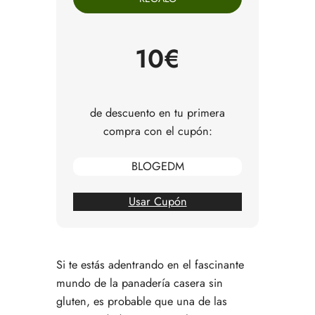
El arte de levar masas sin gluten: trucos que
funcionan
Cómo comprar levaduras sin gluten con total
10€
seguridad
Consejos para conservar tu levadura y no
desperdiciar nada
Resolvemos tus dudas sobre la levadura sin
de descuento en tu primera
gluten
compra con el cupón:
BLOGEDM
Usar Cupón
Si te estás adentrando en el fascinante
mundo de la panadería casera sin
gluten, es probable que una de las