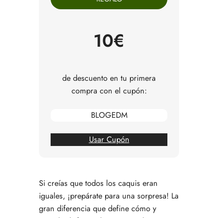
El arte de elegir y madurar el caqui perfecto en
casa
Cómo usar el caqui en tu cocina más allá de la
10€
fruta fresca
Resolvemos tus dudas sobre el caqui
de descuento en tu primera
compra con el cupón:
BLOGEDM
Usar Cupón
Si creías que todos los caquis eran
iguales, ¡prepárate para una sorpresa! La
gran diferencia que define cómo y