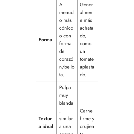
A
Gener
menud
alment
o más
e más
cónico
achata
o con
do,
Forma
forma
como
de
un
corazó
tomate
n/bello
aplasta
ta.
do.
Pulpa
muy
blanda
,
Carne
Textur
similar
firme y
a ideal
a una
crujien