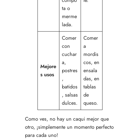
compo
te.
ta o
merme
lada.
Comer
Comer
con
a
cuchar
mordis
a,
cos, en
Mejore
postres
ensala
s usos
,
das, en
batidos
tablas
, salsas
de
dulces.
queso.
Como ves, no hay un caqui mejor que
otro, ¡simplemente un momento perfecto
para cada uno!