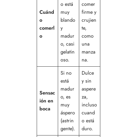
o está
comer
Cuánd
muy
firme y
o
blando
crujien
comerl
y
te,
o
madur
como
o, casi
una
gelatin
manza
oso.
na.
Si no
Dulce
está
y sin
madur
aspere
Sensac
o, es
za,
ión en
muy
incluso
boca
áspero
cuand
(astrin
o está
gente).
duro.