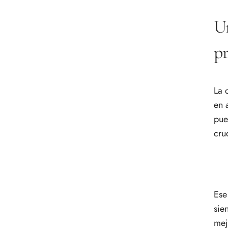
Un
pr
La 
en 
pue
cru
Ese
sie
mej