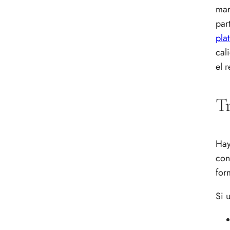
mar
part
plat
cal
el r
Tr
Hay
con
for
Si 