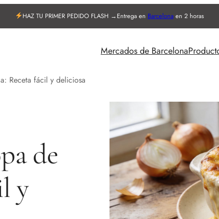
HAZ TU PRIMER PEDIDO FLASH →
Entrega en
Barcelona
en 2 horas
Mercados de Barcelona
Product
: Receta fácil y deliciosa
opa de
l y