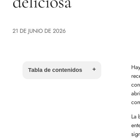
deliciosa
21 DE JUNIO DE 2026
Hay
Tabla de contenidos
rec
con
La sopa de cebolla una
abr
cuchara de pura tradición
com
Ingredientes y utensilios el
alma de la sopa
La 
El Secreto Está en la Cebolla
ent
La Receta Paso a Paso
sig
El Gratinado Perfecto El Toque