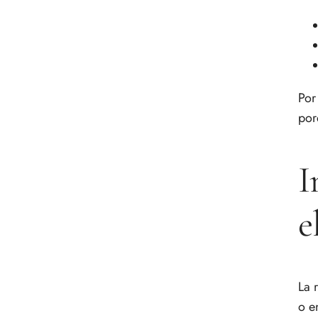
Por
por
I
e
La 
o e