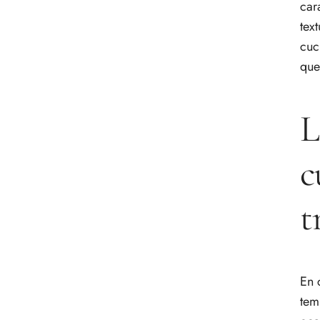
car
Final Crujiente
Más Allá de la Tradición
tex
Variaciones y Maridaje
cuc
Consejos de Chef y Preguntas
que
Frecuentes
L
c
t
En 
tem