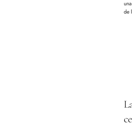
una
de 
La
ce