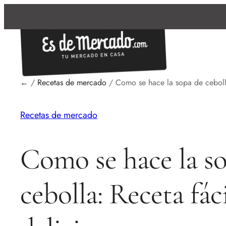
←
/
Recetas de mercado
/
Como se hace la sopa de cebolla
Recetas de mercado
Como se hace la s
cebolla: Receta fáci