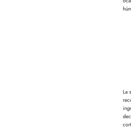
oca
húm
La 
rec
ing
dec
cor